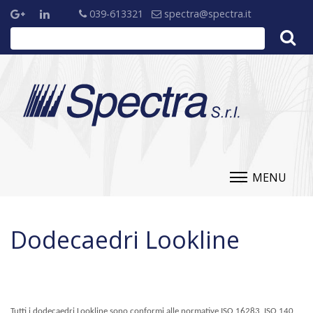
039-613321
spectra@spectra.it
MENU
Dodecaedri Lookline
Tutti i dodecaedri Lookline sono conformi alle normative ISO 16283, ISO 140,