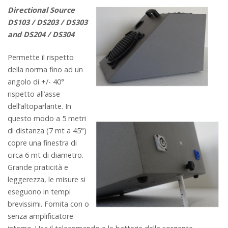
Directional Source
DS103 / DS203 / DS303
and DS204 / DS304
Permette il rispetto
della norma fino ad un
angolo di +/-
40°
rispetto all’asse
dell’
altoparlante. In
questo modo a 5 metri
di distanza (7 mt a 45°)
copre una finestra di
circa 6 mt di diametro.
G
rande praticità e
leggerezza, le misure si
eseguono in tempi
brevissimi.
Fornita con o
senza amplificatore