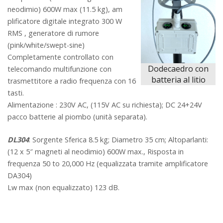
neodimio) 600W max (11.5 kg), am
plificatore digitale integrato 300 W
RMS , generatore di rumore
(pink/white/swept-sine)
Completamente controllato con
Dodecaedro con
telecomando multifunzione con
batteria al litio
trasmettitore a radio frequenza con 16
tasti.
Alimentazione : 230V AC, (115V AC su richiesta); DC 24+24V
pacco batterie al piombo (unità separata).
DL304
: Sorgente Sferica 8.5 kg; Diametro 35 cm; Altoparlanti:
(12 x 5″ magneti al neodimio) 600W max., Risposta in
frequenza 50 to 20,000 Hz (equalizzata tramite amplificatore
DA304)
Lw max (non equalizzato) 123 dB.