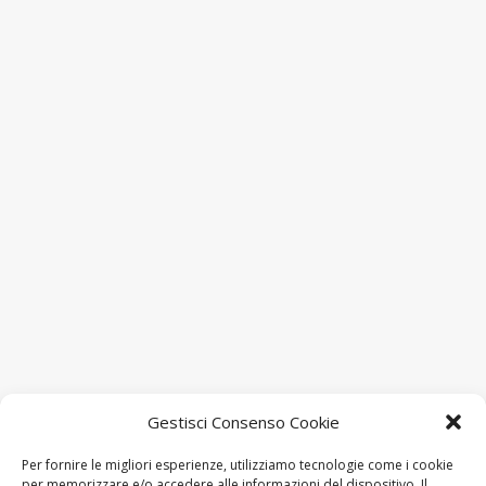
Gestisci Consenso Cookie
Spectra srl
Via J.F. Kennedy, 19 – 20871 VIMERCATE (MB)
Per fornire le migliori esperienze, utilizziamo tecnologie come i cookie
per memorizzare e/o accedere alle informazioni del dispositivo. Il