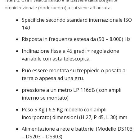
interno.
Usa il telecomando e le batterie della sorgente
omnidirezionale (dodecaedro) a cui
viene affiancata.
Specifiche
secondo standard internazionale ISO
140
Risposta
in frequenza estesa da (50 – 8.000) Hz
Inclinazione
fissa a 45 gradi + regolazione
variabile con asta telescopica.
Può essere montata su treppiede o posata a
terra o appesa ad una gru.
pressione a un metro LP 116dB ( con ampli
interno se montato)
Peso
5 Kg ( 6,5 Kg modello con ampli
incorporato) dimensioni (H 27, P 45, L 30) mm
Alimentazione
a rete e batterie.
(Modello
D
S103
–
DS203
–
DS303)