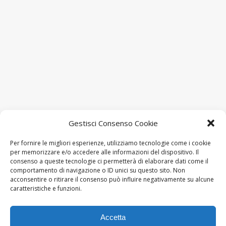
Gestisci Consenso Cookie
Spectra srl
Via J.F. Kennedy, 19 – 20871 VIMERCATE (MB)
Per fornire le migliori esperienze, utilizziamo tecnologie come i cookie
per memorizzare e/o accedere alle informazioni del dispositivo. Il
P.IVA: 02090230968
consenso a queste tecnologie ci permetterà di elaborare dati come il
comportamento di navigazione o ID unici su questo sito. Non
CF: 07915850155
acconsentire o ritirare il consenso può influire negativamente su alcune
caratteristiche e funzioni.
Tel.: +39 039-613321- (6 linee ricerca automatica)
Fax: +39 039-6133235
Accetta