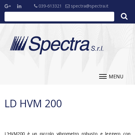
039-613321
spectra@spectra.it
MENU
LD HVM 200
L’HVM200 è un piccolo vibrometro robusto e leggero con